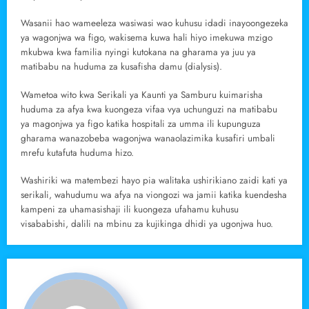
Wasanii hao wameeleza wasiwasi wao kuhusu idadi inayoongezeka
ya wagonjwa wa figo, wakisema kuwa hali hiyo imekuwa mzigo
mkubwa kwa familia nyingi kutokana na gharama ya juu ya
matibabu na huduma za kusafisha damu (dialysis).
Wametoa wito kwa Serikali ya Kaunti ya Samburu kuimarisha
huduma za afya kwa kuongeza vifaa vya uchunguzi na matibabu
ya magonjwa ya figo katika hospitali za umma ili kupunguza
gharama wanazobeba wagonjwa wanaolazimika kusafiri umbali
mrefu kutafuta huduma hizo.
Washiriki wa matembezi hayo pia walitaka ushirikiano zaidi kati ya
serikali, wahudumu wa afya na viongozi wa jamii katika kuendesha
kampeni za uhamasishaji ili kuongeza ufahamu kuhusu
visababishi, dalili na mbinu za kujikinga dhidi ya ugonjwa huo.