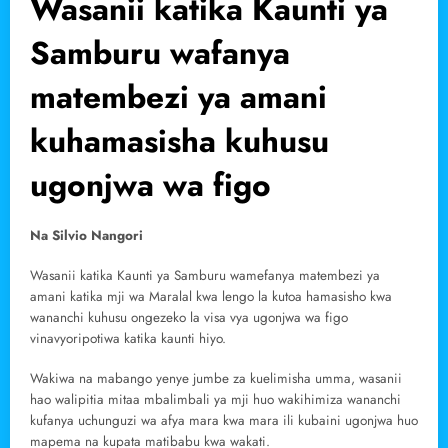
Wasanii katika Kaunti ya
Samburu wafanya
matembezi ya amani
kuhamasisha kuhusu
ugonjwa wa figo
Na Silvio Nangori
Wasanii katika Kaunti ya Samburu wamefanya matembezi ya
amani katika mji wa Maralal kwa lengo la kutoa hamasisho kwa
wananchi kuhusu ongezeko la visa vya ugonjwa wa figo
vinavyoripotiwa katika kaunti hiyo.
Wakiwa na mabango yenye jumbe za kuelimisha umma, wasanii
hao walipitia mitaa mbalimbali ya mji huo wakihimiza wananchi
kufanya uchunguzi wa afya mara kwa mara ili kubaini ugonjwa huo
mapema na kupata matibabu kwa wakati.