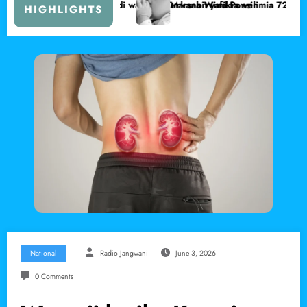
adi wa Lake Turkana Wind Power
Marsabit yafikia asilimia 72 ya unyonyeshaji wa maziwa ya
HIGHLIGHTS
National
Radio Jangwani
June 3, 2026
0 Comments