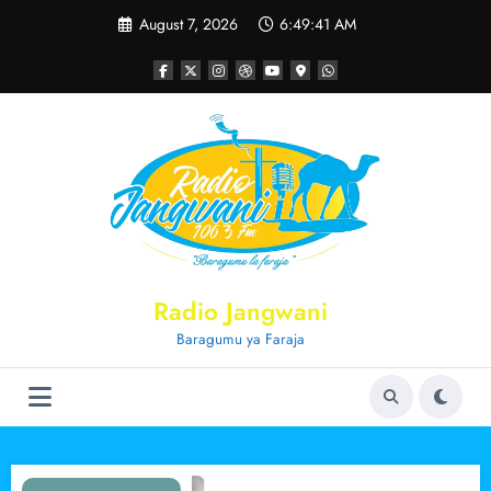
Skip
August 7, 2026
6:49:41 AM
to
content
Radio Jangwani
Baragumu ya Faraja