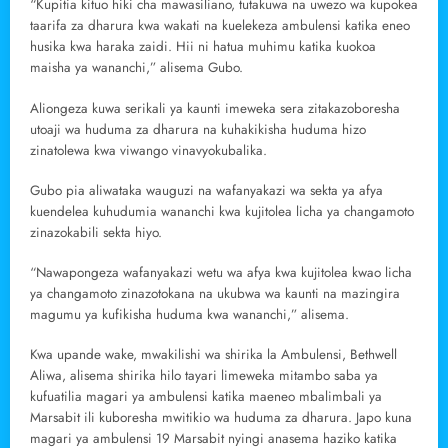
“Kupitia kituo hiki cha mawasiliano, tutakuwa na uwezo wa kupokea
taarifa za dharura kwa wakati na kuelekeza ambulensi katika eneo
husika kwa haraka zaidi. Hii ni hatua muhimu katika kuokoa
maisha ya wananchi,” alisema Gubo.
Aliongeza kuwa serikali ya kaunti imeweka sera zitakazoboresha
utoaji wa huduma za dharura na kuhakikisha huduma hizo
zinatolewa kwa viwango vinavyokubalika.
Gubo pia aliwataka wauguzi na wafanyakazi wa sekta ya afya
kuendelea kuhudumia wananchi kwa kujitolea licha ya changamoto
zinazokabili sekta hiyo.
“Nawapongeza wafanyakazi wetu wa afya kwa kujitolea kwao licha
ya changamoto zinazotokana na ukubwa wa kaunti na mazingira
magumu ya kufikisha huduma kwa wananchi,” alisema.
Kwa upande wake, mwakilishi wa shirika la Ambulensi, Bethwell
Aliwa, alisema shirika hilo tayari limeweka mitambo saba ya
kufuatilia magari ya ambulensi katika maeneo mbalimbali ya
Marsabit ili kuboresha mwitikio wa huduma za dharura. Japo kuna
magari ya ambulensi 19 Marsabit nyingi anasema haziko katika