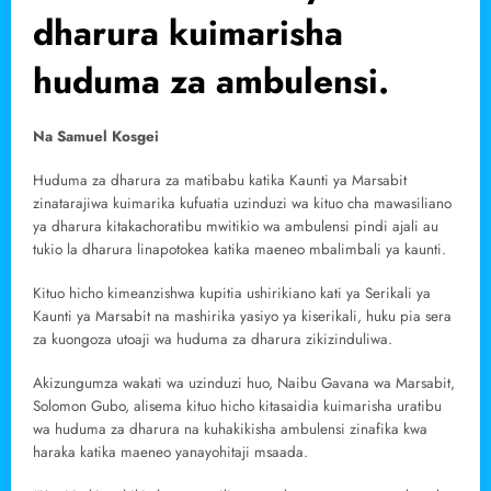
dharura kuimarisha
huduma za ambulensi.
Na Samuel Kosgei
Huduma za dharura za matibabu katika Kaunti ya Marsabit
zinatarajiwa kuimarika kufuatia uzinduzi wa kituo cha mawasiliano
ya dharura kitakachoratibu mwitikio wa ambulensi pindi ajali au
tukio la dharura linapotokea katika maeneo mbalimbali ya kaunti.
Kituo hicho kimeanzishwa kupitia ushirikiano kati ya Serikali ya
Kaunti ya Marsabit na mashirika yasiyo ya kiserikali, huku pia sera
za kuongoza utoaji wa huduma za dharura zikizinduliwa.
Akizungumza wakati wa uzinduzi huo, Naibu Gavana wa Marsabit,
Solomon Gubo, alisema kituo hicho kitasaidia kuimarisha uratibu
wa huduma za dharura na kuhakikisha ambulensi zinafika kwa
haraka katika maeneo yanayohitaji msaada.