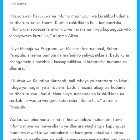
hali sawa.
“Hapo awali hakukuwa na mfumo madhubuti wa kuratibu huduma
za dharura katika kaunti. Kupitia ushirikiano huu, tumeanzisha
mfumo utakaowezesha mwitikio wa haraka na hivyo kupunguza vifo
vinavyoweza kuzuilika,” alisema Aliwa.
Naye Meneja wa Programu wa Malteser International, Robert
Pampula, alisema pamoja na mafanikio yaliyopatikana, bado kuna
changamoto zinazohitaji kushughulikiwa ili kuboresha huduma za
dharura.
“Ukubwa wa Kaunti ya Marsabit, hali mbaya ya barabara na idadi
ndogo ya magari ya ambulensi bado vinazuia utoaji wa huduma
za dharura kwa ufanisi. Hata hivyo, tunaendelea kushirikiana na
serikali na wadau wengine kuboresha mfumo huu,” alisema
Pampula.
Wadau waliohudhuria uzinduzi huo walieleza matumaini kuwa
mfumo mpya wa mawasiliano ya dharura utachangia kupunguza
muda wa mwitikio wa ambulensi na kuongeza nafasi ya kuokoa
maisha ya waathiriwa wa ajali na wagonjwa wanaohitaji huduma za