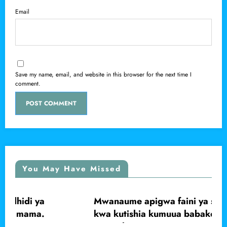
Email
Save my name, email, and website in this browser for the next time I
comment.
You May Have Missed
Mwanaume apigwa faini ya shilingi 200,000
LOCAL
kwa kutishia kumuua babake, Marsabit
Central