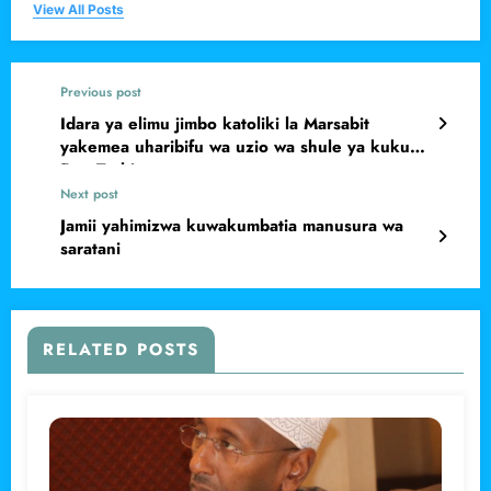
View All Posts
Previous post
Idara ya elimu jimbo katoliki la Marsabit
yakemea uharibifu wa uzio wa shule ya kukub
Fam Turbi
Next post
Jamii yahimizwa kuwakumbatia manusura wa
saratani
RELATED POSTS