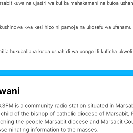
sabit kuwa na ujasiri wa kufika mahakamani na kutoa ushahi
ushindwa kwa kesi hizo ni pamoja na ukosefu wa ufahamu
.
ia hukubaliana kutoa ushahidi wa uongo ili kuficha ukweli,
wani
.3FM is a community radio station situated in Marsa
n child of the bishop of catholic diocese of Marsabit, R
aching the people Marsabit diocese and Marsabit Cou
sseminating information to the masses.