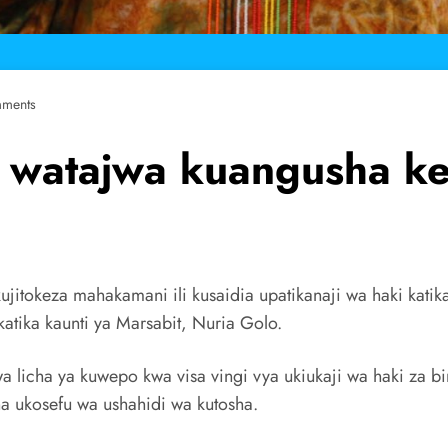
ments
 watajwa kuangusha ke
itokeza mahakamani ili kusaidia upatikanaji wa haki katika
atika kaunti ya Marsabit, Nuria Golo.
cha ya kuwepo kwa visa vingi vya ukiukaji wa haki za bina
na ukosefu wa ushahidi wa kutosha.