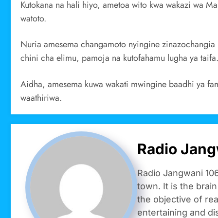
Kutokana na hali hiyo, ametoa wito kwa wakazi wa Mar
watoto.
Nuria amesema changamoto nyingine zinazochangia k
chini cha elimu, pamoja na kutofahamu lugha ya taifa
Aidha, amesema kuwa wakati mwingine baadhi ya famil
waathiriwa.
Radio Jang
Radio Jangwani 106
town. It is the brai
the objective of re
entertaining and di