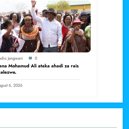
adio Jangwani
0
na Mohamud Ali ataka ahadi za rais
kelezwe.
gust 6, 2026