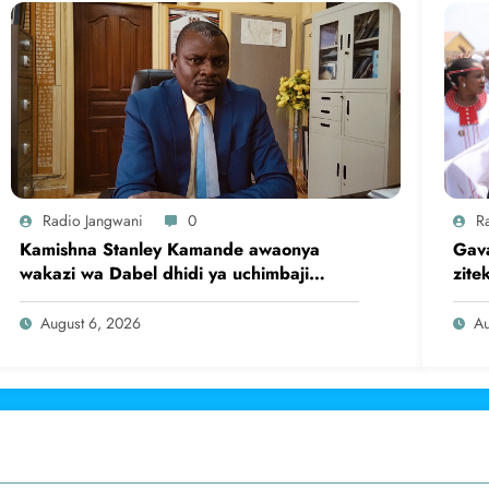
Radio Jangwani
0
R
Kamishna Stanley Kamande awaonya
Gava
wakazi wa Dabel dhidi ya uchimbaji
zite
haramu wa dhahabu.
August 6, 2026
Au