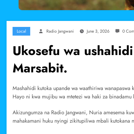
Local
Radio Jangwani
June 3, 2026
0 Com
Ukosefu wa ushahidi
Marsabit.
Mashahidi kutoka upande wa waathiriwa wanapaswa kuj
Hayo ni kwa mujibu wa mtetezi wa haki za binadamu k
Akizungumza na Radio Jangwani, Nuria amesema kuwa li
mahakamani huku nyingi zikitupiliwa mbali kutokana 