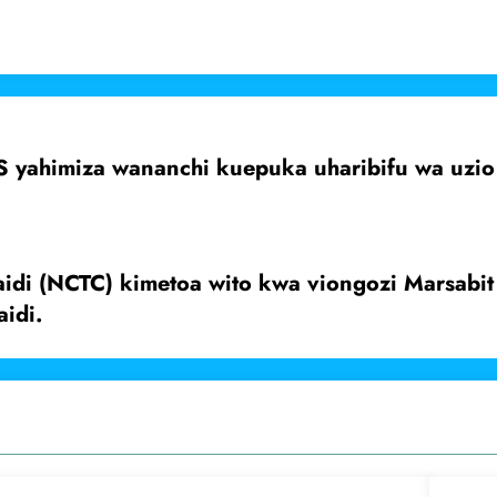
 yahimiza wananchi kuepuka uharibifu wa uzio
aidi (NCTC) kimetoa wito kwa viongozi Marsab
idi.