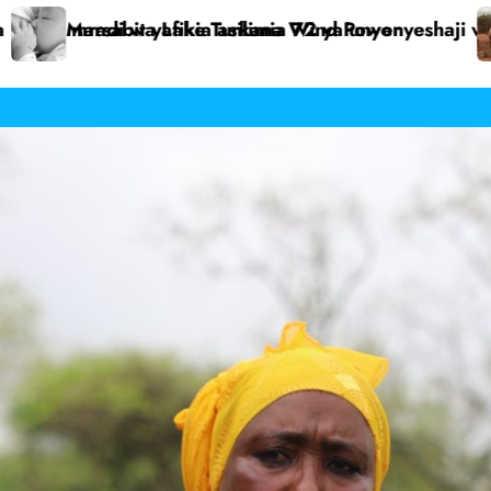
a ya mama pekee
kali yaanza uchunguzi wa ugonjwa unaoua ngamia Du
Mwanau