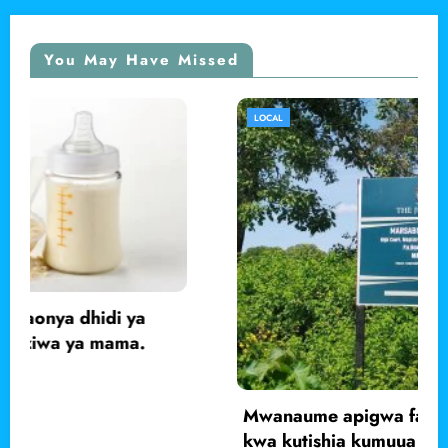
You May Have Missed
LOCAL
Mwanaume apigwa faini ya shilingi 200,000
kwa kutishia kumuua babake, Marsabit