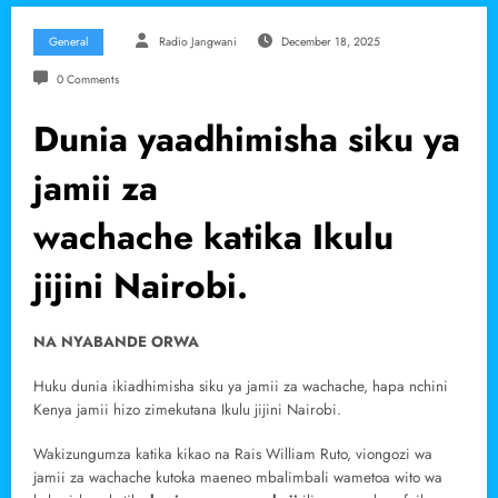
General
Radio Jangwani
December 18, 2025
0 Comments
Dunia yaadhimisha siku ya
jamii za
wachache katika Ikulu
jijini Nairobi.
NA NYABANDE ORWA
Huku dunia ikiadhimisha siku ya jamii za wachache, hapa nchini
Kenya jamii hizo zimekutana Ikulu jijini Nairobi.
Wakizungumza katika kikao na Rais William Ruto, viongozi wa
jamii za wachache kutoka maeneo mbalimbali wametoa wito wa