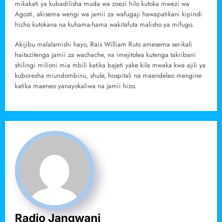
mikakati ya kubadilisha muda wa zoezi hilo kutoka mwezi wa
Agosti, akisema wengi wa jamii za wafugaji hawapatikani kipindi
hicho kutokana na kuhama-hama wakitafuta malisho ya mifugo.
Akijibu malalamishi hayo, Rais William Ruto amesema serikali
haitazitenga jamii za wachache, na imejitolea kutenga takribani
shilingi milioni mia mbili katika bajeti yake kila mwaka kwa ajili ya
kuboresha miundombinu, shule, hospitali na maendeleo mengine
katika maeneo yanayokaliwa na jamii hizo.
Radio Jangwani