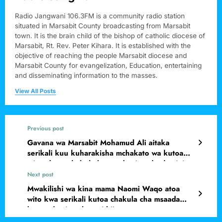
Radio Jangwani 106.3FM is a community radio station
situated in Marsabit County broadcasting from Marsabit
town. It is the brain child of the bishop of catholic diocese of
Marsabit, Rt. Rev. Peter Kihara. It is established with the
objective of reaching the people Marsabit diocese and
Marsabit County for evangelization, Education, entertaining
and disseminating information to the masses.
View All Posts
Previous post
Gavana wa Marsabit Mohamud Ali aitaka
serikali kuu kuharakisha mchakato wa kutoa
misaada ya chakula kwa wakazi wa kaskazini
mwa nchi.
Next post
Mwakilishi wa kina mama Naomi Waqo atoa
wito kwa serikali kutoa chakula cha msaada
kwa wakazi wa kaunti hii.