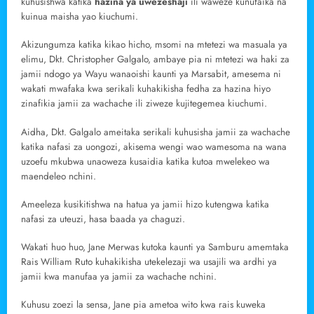
kuhusishwa katika
hazina ya uwezeshaji
ili waweze kunufaika na
kuinua maisha yao kiuchumi.
Akizungumza katika kikao hicho, msomi na mtetezi wa masuala ya
elimu, Dkt. Christopher Galgalo, ambaye pia ni mtetezi wa haki za
jamii ndogo ya Wayu wanaoishi kaunti ya Marsabit, amesema ni
wakati mwafaka kwa serikali kuhakikisha fedha za hazina hiyo
zinafikia jamii za wachache ili ziweze kujitegemea kiuchumi.
Aidha, Dkt. Galgalo ameitaka serikali kuhusisha jamii za wachache
katika nafasi za uongozi, akisema wengi wao wamesoma na wana
uzoefu mkubwa unaoweza kusaidia katika kutoa mwelekeo wa
maendeleo nchini.
Ameeleza kusikitishwa na hatua ya jamii hizo kutengwa katika
nafasi za uteuzi, hasa baada ya chaguzi.
Wakati huo huo, Jane Merwas kutoka kaunti ya Samburu amemtaka
Rais William Ruto kuhakikisha utekelezaji wa usajili wa ardhi ya
jamii kwa manufaa ya jamii za wachache nchini.
Kuhusu zoezi la sensa, Jane pia ametoa wito kwa rais kuweka