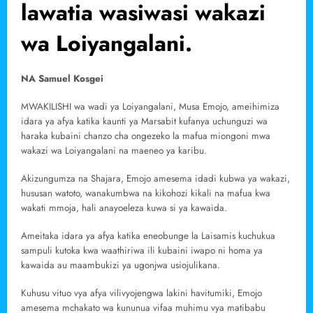
lawatia wasiwasi wakazi
wa Loiyangalani.
NA Samuel Kosgei
MWAKILISHI wa wadi ya Loiyangalani, Musa Emojo, ameihimiza
idara ya afya katika kaunti ya Marsabit kufanya uchunguzi wa
haraka kubaini chanzo cha ongezeko la mafua miongoni mwa
wakazi wa Loiyangalani na maeneo ya karibu.
Akizungumza na Shajara, Emojo amesema idadi kubwa ya wakazi,
hususan watoto, wanakumbwa na kikohozi kikali na mafua kwa
wakati mmoja, hali anayoeleza kuwa si ya kawaida.
Ameitaka idara ya afya katika eneobunge la Laisamis kuchukua
sampuli kutoka kwa waathiriwa ili kubaini iwapo ni homa ya
kawaida au maambukizi ya ugonjwa usiojulikana.
Kuhusu vituo vya afya vilivyojengwa lakini havitumiki, Emojo
amesema mchakato wa kununua vifaa muhimu vya matibabu