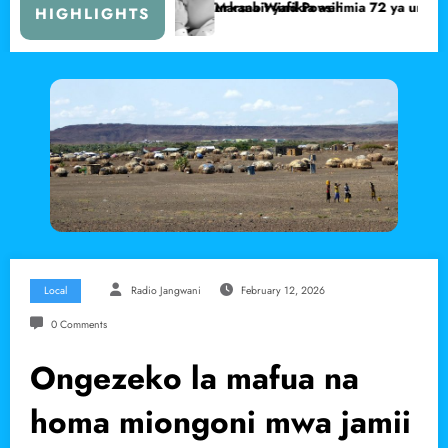
i wa Lake Turkana Wind Power
Marsabit yafikia asilimia 72 ya unyonyeshaji wa maziwa ya m
HIGHLIGHTS
Local
Radio Jangwani
February 12, 2026
0 Comments
Ongezeko la mafua na
homa miongoni mwa jamii