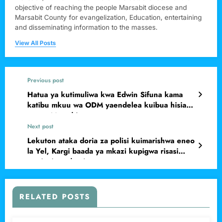
objective of reaching the people Marsabit diocese and
Marsabit County for evangelization, Education, entertaining
and disseminating information to the masses.
View All Posts
Previous post
Hatua ya kutimuliwa kwa Edwin Sifuna kama
katibu mkuu wa ODM yaendelea kuibua hisia
mseto Marsabit
Next post
Lekuton ataka doria za polisi kuimarishwa eneo
la Yel, Kargi baada ya mkazi kupigwa risasi
maajuzi mpakani.
RELATED POSTS