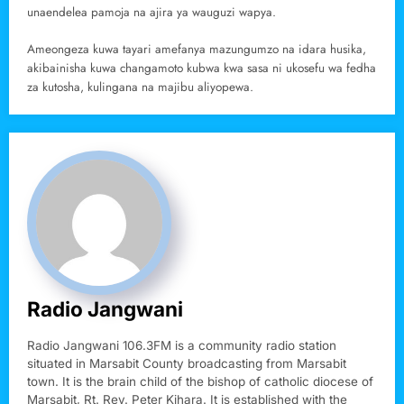
unaendelea pamoja na ajira ya wauguzi wapya.
Ameongeza kuwa tayari amefanya mazungumzo na idara husika,
akibainisha kuwa changamoto kubwa kwa sasa ni ukosefu wa fedha
za kutosha, kulingana na majibu aliyopewa.
Radio Jangwani
Radio Jangwani 106.3FM is a community radio station
situated in Marsabit County broadcasting from Marsabit
town. It is the brain child of the bishop of catholic diocese of
Marsabit, Rt. Rev. Peter Kihara. It is established with the